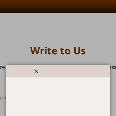
Write to Us
re information you may contact us at the address
ध्यान
info@mavchi.in
शनिवार, 12 सितंबर 2026 को यह वेबसाइट
mavchi.ethnosites.com
questions
पर स्थानांतरित हो जाएगी। कृपया इस नए पते को अपने
बुकमार्क या पसंदीदा में सहेज लें और वेबसाइट पर आते