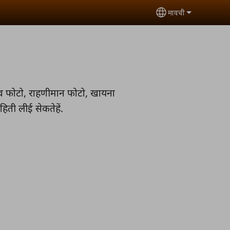
मावची
Select your lan
व फोटो, राहणीमान फोटो, खायना
ती लीई सेकतेहें.