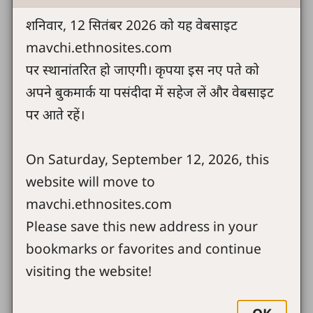
शनिवार, 12 सितंबर 2026 को यह वेबसाइट
ईसू देवा साक्षी दाहा का ?
mavchi.ethnosites.com
ईसू देवावे होरगा मागना
पर स्थानांतरित हो जाएगी। कृपया इस नए पते को
अपने बुकमार्क या पसंदीदा में सहेज लें और वेबसाइट
ईसू पाळनारो स्तोत्र २३
पर आते रहें।
ईसू मांआं बोचावनारो
On Saturday, September 12, 2026, this
ईसू राजा मांआं देव
website will move to
खूब आनंद आमाहाल हेय
mavchi.ethnosites.com
Please save this new address in your
ख्रिस्ता तुल सोडीन केस जाऊ
bookmarks or favorites and continue
भक्तीहाटी आमंत्रण
visiting the website!